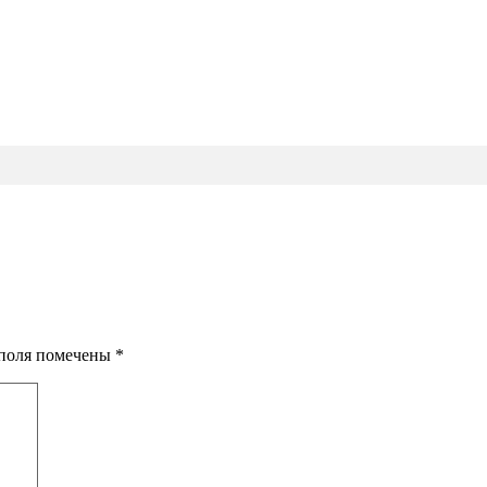
я поля помечены
*